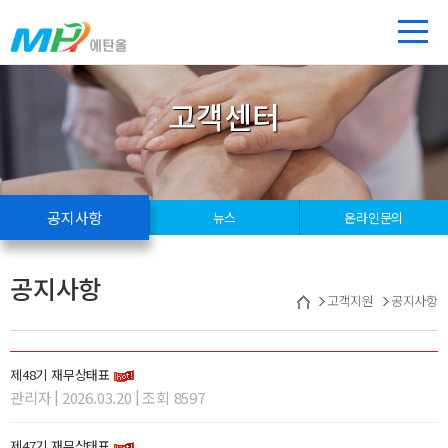
고객센터
공지사항
뉴스
온라인문의
공지사항
고객지원
공지사항
제48기 재무상태표
|
|
관리자
2026.03.20
조회 8597
제47기 재무상태표