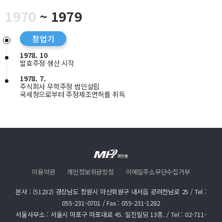
1970
~ 1979
창업기
1978. 10
발효주정 생산 시작
1978. 7.
주식회사 무학주정 법인설립
국세청으로부터 주정제조면허를 취득
이용약관
개인정보취급방침
이메일주소무단수집거부
본사 : (51232) 경상남도 창원시 마산회원구 내서읍 광려천남로 25
/
Tel :
055-231-0701
/
Fax : 055-231-1282
서울사무소 : 서울시 마포구 마포대로 45. 일진빌딩 13층.
/
Tel :
02-711-