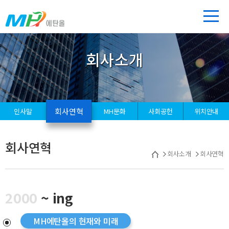
회사소개
회사연혁
인사말
MH문화
사회공헌
위치안내
회사연혁
회사소개
회사연혁
2000
~ ing
MH에탄올의 현재와 미래