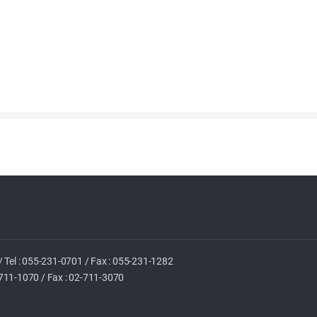
/
Tel :
055-231-0701
/
Fax : 055-231-1282
711-1070
/
Fax : 02-711-3070