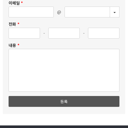
이메일
*
TOGG
@
전화
*
-
-
내용
*
등록